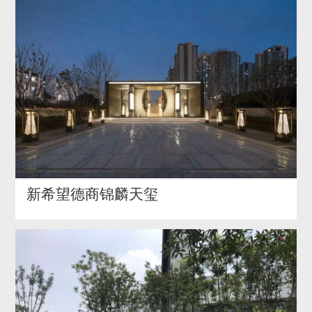
新希望德商锦麟天玺