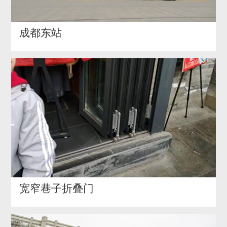
成都东站
宽窄巷子折叠门