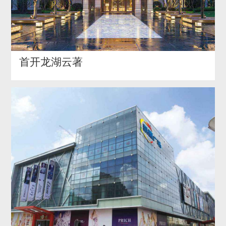
首开龙湖云著