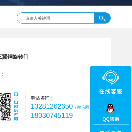
三翼铜旋转门
：
电话咨询：
13281262650
（微信同号）
18030745119