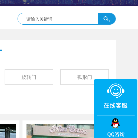
旋转门
弧形门