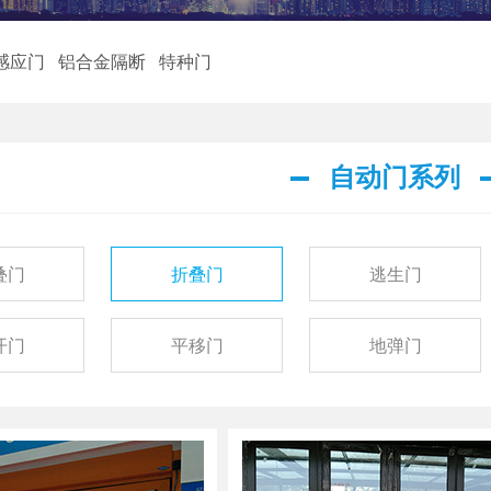
感应门
铝合金隔断
特种门
自动门系列
叠门
折叠门
逃生门
开门
平移门
地弹门